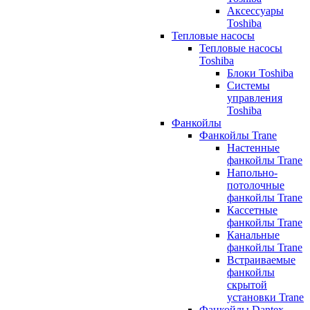
Аксессуары
Toshiba
Тепловые насосы
Тепловые насосы
Toshiba
Блоки Toshiba
Системы
управления
Toshiba
Фанкойлы
Фанкойлы Trane
Настенные
фанкойлы Trane
Напольно-
потолочные
фанкойлы Trane
Кассетные
фанкойлы Trane
Канальные
фанкойлы Trane
Встраиваемые
фанкойлы
скрытой
установки Trane
Фанкойлы Dantex