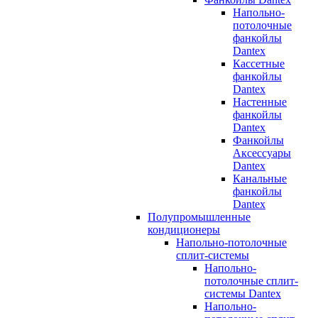
Напольно-
потолочные
фанкойлы
Dantex
Кассетные
фанкойлы
Dantex
Настенные
фанкойлы
Dantex
Фанкойлы
Аксессуары
Dantex
Канальные
фанкойлы
Dantex
Полупромышленные
кондиционеры
Напольно-потолочные
сплит-системы
Напольно-
потолочные сплит-
системы Dantex
Напольно-