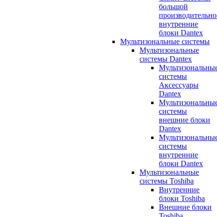
большой
производительно
внутренние
блоки Dantex
Мультизональные системы
Мультизональные
системы Dantex
Мультизональны
системы
Аксессуары
Dantex
Мультизональны
системы
внешние блоки
Dantex
Мультизональны
системы
внутренние
блоки Dantex
Мультизональные
системы Toshiba
Внутренние
блоки Toshiba
Внешние блоки
Toshiba