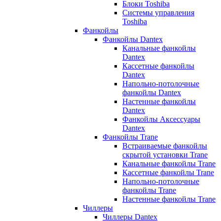
Блоки Toshiba
Системы управления
Toshiba
Фанкойлы
Фанкойлы Dantex
Канальные фанкойлы
Dantex
Кассетные фанкойлы
Dantex
Напольно-потолочные
фанкойлы Dantex
Настенные фанкойлы
Dantex
Фанкойлы Аксессуары
Dantex
Фанкойлы Trane
Встраиваемые фанкойлы
скрытой установки Trane
Канальные фанкойлы Trane
Кассетные фанкойлы Trane
Напольно-потолочные
фанкойлы Trane
Настенные фанкойлы Trane
Чиллеры
Чиллеры Dantex