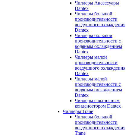
Чиллеры Аксессуары
Dantex
Чиллеры большой
производительности
воздушного охлаждения
Dantex
Чиллеры большой
производительности с
водяным охлаждением
Dantex
Чиллеры малой
производительности
воздушного охлаждения
Dantex
Чиллеры малой
производительности с
водяным охлаждением
Dantex
Чиллеры с выносным
конденсатором Dantex
Чиллеры Trane
Чиллеры большой
производительности
воздушного охлаждения
Trane