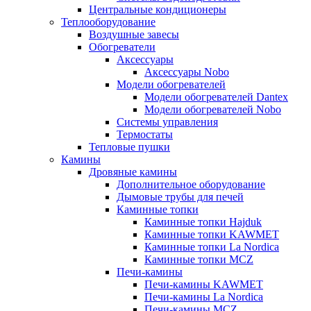
Центральные кондиционеры
Теплооборудование
Воздушные завесы
Обогреватели
Аксессуары
Аксессуары Nobo
Модели обогревателей
Модели обогревателей Dantex
Модели обогревателей Nobo
Системы управления
Термостаты
Тепловые пушки
Камины
Дровяные камины
Дополнительное оборудование
Дымовые трубы для печей
Каминные топки
Каминные топки Hajduk
Каминные топки KAWMET
Каминные топки La Nordica
Каминные топки MCZ
Печи-камины
Печи-камины KAWMET
Печи-камины La Nordica
Печи-камины MCZ