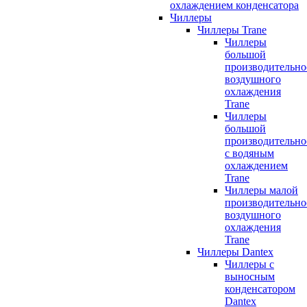
охлаждением конденсатора
Чиллеры
Чиллеры Trane
Чиллеры
большой
производительно
воздушного
охлаждения
Trane
Чиллеры
большой
производительно
с водяным
охлаждением
Trane
Чиллеры малой
производительно
воздушного
охлаждения
Trane
Чиллеры Dantex
Чиллеры с
выносным
конденсатором
Dantex