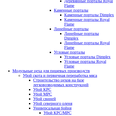
Деревянные порталы Royal
Flame
Каменные порталы
Каменные порталы Dimplex
Каменные порталы Royal
Flame
Линейные порталы
Линейные порталы
Dimplex
Линейные порталы Royal
Flame
Угловые порталы
Угловые порталы Dimplex
Угловые порталы Royal
Flame
Модульные цеха для пищевых производств
Убой скота и первичная переработка мяса
Строительство цехов на базе
легковозводимых конструкций
Убой КРС
Убой МРС
Убой свиней
Убой северного оленя
Универсальная бойня
Убой КРС/МРС