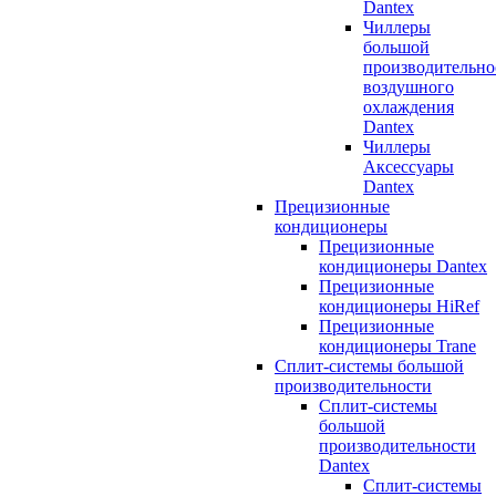
Dantex
Чиллеры
большой
производительно
воздушного
охлаждения
Dantex
Чиллеры
Аксессуары
Dantex
Прецизионные
кондиционеры
Прецизионные
кондиционеры Dantex
Прецизионные
кондиционеры HiRef
Прецизионные
кондиционеры Trane
Сплит-системы большой
производительности
Сплит-системы
большой
производительности
Dantex
Сплит-системы