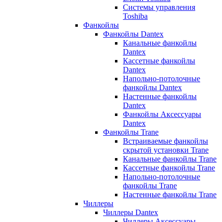
Системы управления
Toshiba
Фанкойлы
Фанкойлы Dantex
Канальные фанкойлы
Dantex
Кассетные фанкойлы
Dantex
Напольно-потолочные
фанкойлы Dantex
Настенные фанкойлы
Dantex
Фанкойлы Аксессуары
Dantex
Фанкойлы Trane
Встраиваемые фанкойлы
скрытой установки Trane
Канальные фанкойлы Trane
Кассетные фанкойлы Trane
Напольно-потолочные
фанкойлы Trane
Настенные фанкойлы Trane
Чиллеры
Чиллеры Dantex
Чиллеры Аксессуары