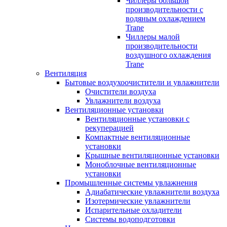
Чиллеры большой
производительности с
водяным охлаждением
Trane
Чиллеры малой
производительности
воздушного охлаждения
Trane
Вентиляция
Бытовые воздухоочистители и увлажнители
Очистители воздуха
Увлажнители воздуха
Вентиляционные установки
Вентиляционные установки с
рекуперацией
Компактные вентиляционные
установки
Крышные вентиляционные установки
Моноблочные вентиляционные
установки
Промышленные системы увлажнения
Адиабатические увлажнители воздуха
Изотермические увлажнители
Испарительные охладители
Системы водоподготовки