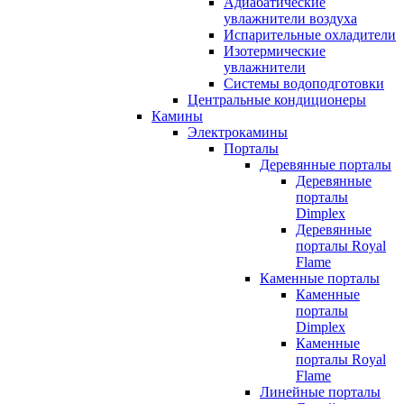
Адиабатические
увлажнители воздуха
Испарительные охладители
Изотермические
увлажнители
Системы водоподготовки
Центральные кондиционеры
Камины
Электрокамины
Порталы
Деревянные порталы
Деревянные
порталы
Dimplex
Деревянные
порталы Royal
Flame
Каменные порталы
Каменные
порталы
Dimplex
Каменные
порталы Royal
Flame
Линейные порталы