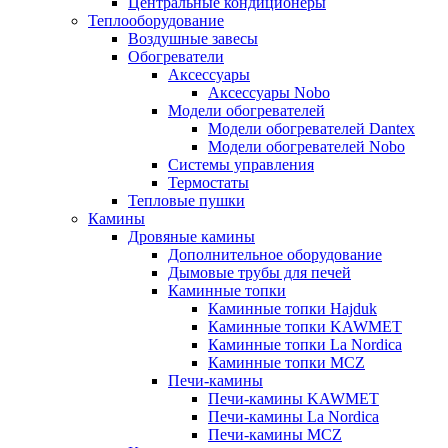
Центральные кондиционеры
Теплооборудование
Воздушные завесы
Обогреватели
Аксессуары
Аксессуары Nobo
Модели обогревателей
Модели обогревателей Dantex
Модели обогревателей Nobo
Системы управления
Термостаты
Тепловые пушки
Камины
Дровяные камины
Дополнительное оборудование
Дымовые трубы для печей
Каминные топки
Каминные топки Hajduk
Каминные топки KAWMET
Каминные топки La Nordica
Каминные топки MCZ
Печи-камины
Печи-камины KAWMET
Печи-камины La Nordica
Печи-камины MCZ