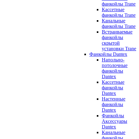
фанкойлы Trane
Кассетные
фанкойлы Trane
Канальные
фанкойлы Trane
Встраиваемые
фанкойлы
скрытой
установки Trane
Фанкойлы Dantex
Напольно-
потолочные
фанкойлы
Dantex
Кассетные
фанкойлы
Dantex
Настенные
фанкойлы
Dantex
Фанкойлы
Аксессуары
Dantex
Канальные
фанкойлы