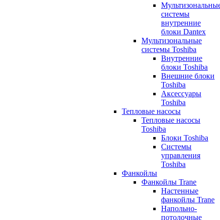
Мультизональны
системы
внутренние
блоки Dantex
Мультизональные
системы Toshiba
Внутренние
блоки Toshiba
Внешние блоки
Toshiba
Аксессуары
Toshiba
Тепловые насосы
Тепловые насосы
Toshiba
Блоки Toshiba
Системы
управления
Toshiba
Фанкойлы
Фанкойлы Trane
Настенные
фанкойлы Trane
Напольно-
потолочные