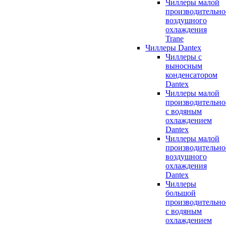
Чиллеры малой
производительно
воздушного
охлаждения
Trane
Чиллеры Dantex
Чиллеры с
выносным
конденсатором
Dantex
Чиллеры малой
производительно
с водяным
охлаждением
Dantex
Чиллеры малой
производительно
воздушного
охлаждения
Dantex
Чиллеры
большой
производительно
с водяным
охлаждением