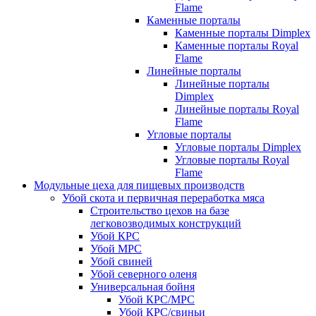
Flame
Каменные порталы
Каменные порталы Dimplex
Каменные порталы Royal
Flame
Линейные порталы
Линейные порталы
Dimplex
Линейные порталы Royal
Flame
Угловые порталы
Угловые порталы Dimplex
Угловые порталы Royal
Flame
Модульные цеха для пищевых производств
Убой скота и первичная переработка мяса
Строительство цехов на базе
легковозводимых конструкций
Убой КРС
Убой МРС
Убой свиней
Убой северного оленя
Универсальная бойня
Убой КРС/МРС
Убой КРС/свиньи