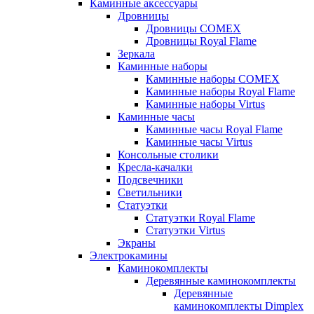
Каминные аксессуары
Дровницы
Дровницы COMEX
Дровницы Royal Flame
Зеркала
Каминные наборы
Каминные наборы COMEX
Каминные наборы Royal Flame
Каминные наборы Virtus
Каминные часы
Каминные часы Royal Flame
Каминные часы Virtus
Консольные столики
Кресла-качалки
Подсвечники
Светильники
Статуэтки
Статуэтки Royal Flame
Статуэтки Virtus
Экраны
Электрокамины
Каминокомплекты
Деревянные каминокомплекты
Деревянные
каминокомплекты Dimplex