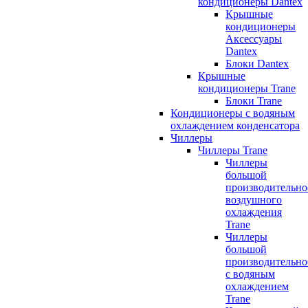
кондиционеры Dantex
Крышные
кондиционеры
Аксессуары
Dantex
Блоки Dantex
Крышные
кондиционеры Trane
Блоки Trane
Кондиционеры с водяным
охлаждением конденсатора
Чиллеры
Чиллеры Trane
Чиллеры
большой
производительно
воздушного
охлаждения
Trane
Чиллеры
большой
производительно
с водяным
охлаждением
Trane