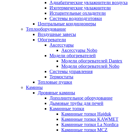
Адиабатические увлажнители воздуха
Изотермические увлажнители
Испарительные охладители
Системы водоподготовки
Центральные кондиционеры
Теплооборудование
Воздушные завесы
Обогреватели
Аксессуары
Аксессуары Nobo
Модели обогревателей
Модели обогревателей Dantex
Модели обогревателей Nobo
Системы управления
Термостаты
Тепловые пушки
Камины
Дровяные камины
Дополнительное оборудование
Дымовые трубы для печей
Каминные топки
Каминные топки Hajduk
Каминные топки KAWMET
Каминные топки La Nordica
Каминные топки MCZ