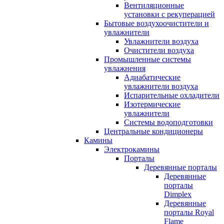
Вентиляционные
установки с рекуперацией
Бытовые воздухоочистители и
увлажнители
Увлажнители воздуха
Очистители воздуха
Промышленные системы
увлажнения
Адиабатические
увлажнители воздуха
Испарительные охладители
Изотермические
увлажнители
Системы водоподготовки
Центральные кондиционеры
Камины
Электрокамины
Порталы
Деревянные порталы
Деревянные
порталы
Dimplex
Деревянные
порталы Royal
Flame