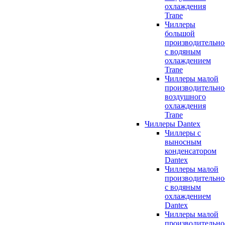
охлаждения
Trane
Чиллеры
большой
производительно
с водяным
охлаждением
Trane
Чиллеры малой
производительно
воздушного
охлаждения
Trane
Чиллеры Dantex
Чиллеры с
выносным
конденсатором
Dantex
Чиллеры малой
производительно
с водяным
охлаждением
Dantex
Чиллеры малой
производительно