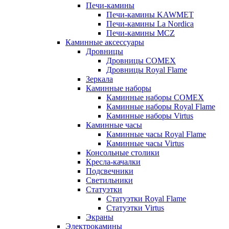
Печи-камины
Печи-камины KAWMET
Печи-камины La Nordica
Печи-камины MCZ
Каминные аксессуары
Дровницы
Дровницы COMEX
Дровницы Royal Flame
Зеркала
Каминные наборы
Каминные наборы COMEX
Каминные наборы Royal Flame
Каминные наборы Virtus
Каминные часы
Каминные часы Royal Flame
Каминные часы Virtus
Консольные столики
Кресла-качалки
Подсвечники
Светильники
Статуэтки
Статуэтки Royal Flame
Статуэтки Virtus
Экраны
Электрокамины