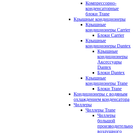
Компрессорно-
конденсаторные
блоки Trane
Крышные кондиционеры
Крышные
кондиционеры Carrier
Блоки Carrier
Крышные
кондиционеры Dantex
Крышные
кондиционеры
Аксессуары
Dantex
Блоки Dantex
Крышные
кондиционеры Trane
Блоки Trane
Кондиционеры с водяным
охлаждением конденсатора
Чиллеры
Чиллеры Trane
Чиллеры
большой
производительно
воздушного