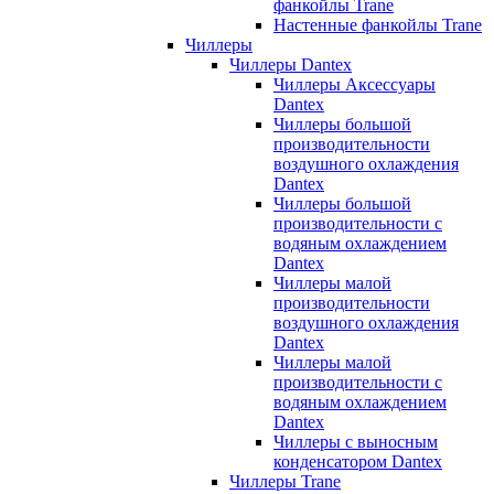
фанкойлы Trane
Настенные фанкойлы Trane
Чиллеры
Чиллеры Dantex
Чиллеры Аксессуары
Dantex
Чиллеры большой
производительности
воздушного охлаждения
Dantex
Чиллеры большой
производительности с
водяным охлаждением
Dantex
Чиллеры малой
производительности
воздушного охлаждения
Dantex
Чиллеры малой
производительности с
водяным охлаждением
Dantex
Чиллеры с выносным
конденсатором Dantex
Чиллеры Trane