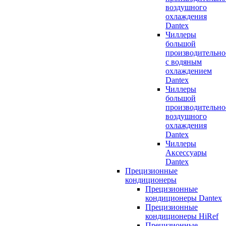
воздушного
охлаждения
Dantex
Чиллеры
большой
производительно
с водяным
охлаждением
Dantex
Чиллеры
большой
производительно
воздушного
охлаждения
Dantex
Чиллеры
Аксессуары
Dantex
Прецизионные
кондиционеры
Прецизионные
кондиционеры Dantex
Прецизионные
кондиционеры HiRef
Прецизионные