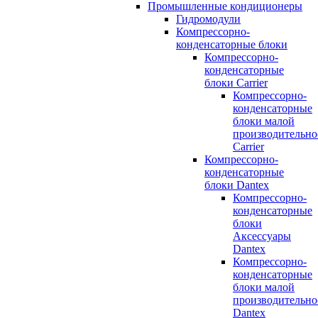
Промышленные кондиционеры
Гидромодули
Компрессорно-
конденсаторные блоки
Компрессорно-
конденсаторные
блоки Carrier
Компрессорно-
конденсаторные
блоки малой
производительно
Carrier
Компрессорно-
конденсаторные
блоки Dantex
Компрессорно-
конденсаторные
блоки
Аксессуары
Dantex
Компрессорно-
конденсаторные
блоки малой
производительно
Dantex