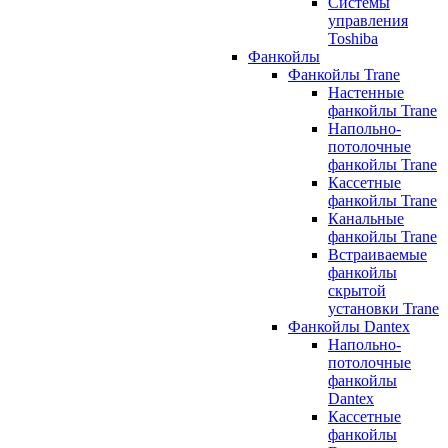
Системы
управления
Toshiba
Фанкойлы
Фанкойлы Trane
Настенные
фанкойлы Trane
Напольно-
потолочные
фанкойлы Trane
Кассетные
фанкойлы Trane
Канальные
фанкойлы Trane
Встраиваемые
фанкойлы
скрытой
установки Trane
Фанкойлы Dantex
Напольно-
потолочные
фанкойлы
Dantex
Кассетные
фанкойлы