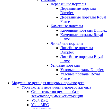
Деревянные порталы
Деревянные порталы
Dimplex
Деревянные порталы Royal
Flame
Каменные порталы
Каменные порталы Dimplex
Каменные порталы Royal
Flame
Линейные порталы
Линейные порталы
Dimplex
Линейные порталы Royal
Flame
Угловые порталы
Угловые порталы Dimplex
Угловые порталы Royal
Flame
Модульные цеха для пищевых производств
Убой скота и первичная переработка мяса
Строительство цехов на базе
легковозводимых конструкций
Убой КРС
Убой МРС