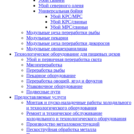
Убой свиней
Убой северного оленя
Универсальная бойня
Убой КРС/МРС
Убой КРС/свиньи
Убой МРС/свиньи
Модульные цеха переработки рыбы
Модульные пекарни
Модульные цеха переработки дикоросов
Модульные овощехранилища
Технологическое оборудование для пищевых цехов
Убой и первичная переработка скота
Мясопереработка
Переработка рыбы
Пекарное оборудование
Переработка овощей, ягод и фруктов
Упаковочное оборудование
Подвесные пути
Предоставляемые услуги
Монтаж и пуско-наладочные работы холодильного
и технологического оборудования
Ремонт и техническое обслуживание
холодильного и технологического оборудования
Производство металлоконструкций
Пескоструйная обработка металла