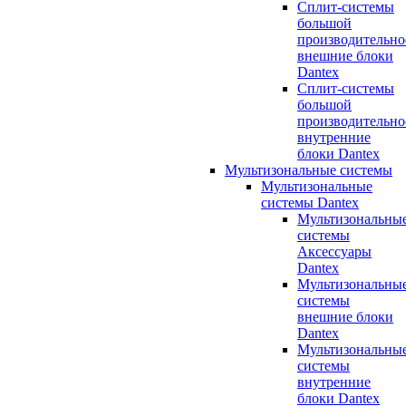
Сплит-системы
большой
производительно
внешние блоки
Dantex
Сплит-системы
большой
производительно
внутренние
блоки Dantex
Мультизональные системы
Мультизональные
системы Dantex
Мультизональны
системы
Аксессуары
Dantex
Мультизональны
системы
внешние блоки
Dantex
Мультизональны
системы
внутренние
блоки Dantex