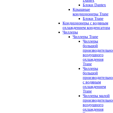
Dantex
Блоки Dantex
Крышные
кондиционеры Trane
Блоки Trane
Кондиционеры с водяным
охлаждением конденсатора
Чиллеры
Чиллеры Trane
Чиллеры
большой
производительно
воздушного
охлаждения
Trane
Чиллеры
большой
производительно
с водяным
охлаждением
Trane
Чиллеры малой
производительно
воздушного
охлаждения