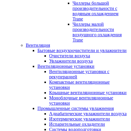
Чиллеры большой
производительности с
водяным охлаждением
Trane
Чиллеры малой
производительности
воздушного охлаждения
Trane
Вентиляция
Бытовые воздухоочистители и увлажнители
Очистители воздуха
Увлажнители воздуха
Вентиляционные установки
Вентиляционные установки с
рекуперацией
Компактные вентиляционные
установки
Крышные вентиляционные установки
Моноблочные вентиляционные
установки
Промышленные системы увлажнения
Адиабатические увлажнители воздуха
Изотермические увлажнители
Испарительные охладители
Системы водоподготовки