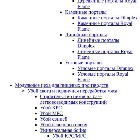
Деревянные порталы Royal
Flame
Каменные порталы
Каменные порталы Dimplex
Каменные порталы Royal
Flame
Линейные порталы
Линейные порталы
Dimplex
Линейные порталы Royal
Flame
Угловые порталы
Угловые порталы Dimplex
Угловые порталы Royal
Flame
Модульные цеха для пищевых производств
Убой скота и первичная переработка мяса
Строительство цехов на базе
легковозводимых конструкций
Убой КРС
Убой МРС
Убой свиней
Убой северного оленя
Универсальная бойня
Убой КРС/МРС