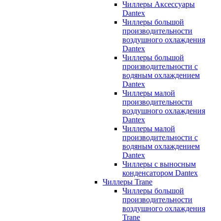
Чиллеры Аксессуары
Dantex
Чиллеры большой
производительности
воздушного охлаждения
Dantex
Чиллеры большой
производительности с
водяным охлаждением
Dantex
Чиллеры малой
производительности
воздушного охлаждения
Dantex
Чиллеры малой
производительности с
водяным охлаждением
Dantex
Чиллеры с выносным
конденсатором Dantex
Чиллеры Trane
Чиллеры большой
производительности
воздушного охлаждения
Trane