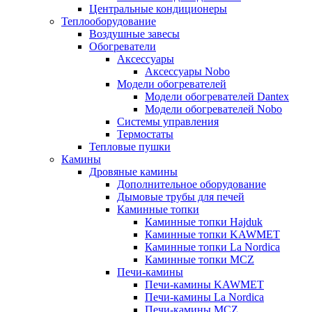
Центральные кондиционеры
Теплооборудование
Воздушные завесы
Обогреватели
Аксессуары
Аксессуары Nobo
Модели обогревателей
Модели обогревателей Dantex
Модели обогревателей Nobo
Системы управления
Термостаты
Тепловые пушки
Камины
Дровяные камины
Дополнительное оборудование
Дымовые трубы для печей
Каминные топки
Каминные топки Hajduk
Каминные топки KAWMET
Каминные топки La Nordica
Каминные топки MCZ
Печи-камины
Печи-камины KAWMET
Печи-камины La Nordica
Печи-камины MCZ