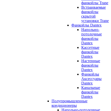
фанкойлы Trane
Встраиваемые
фанкойлы
скрытой
установки Trane
Фанкойлы Dantex
Напольно-
потолочные
фанкойлы
Dantex
Кассетные
фанкойлы
Dantex
Настенные
фанкойлы
Dantex
Фанкойлы
Аксессуары
Dantex
Канальные
фанкойлы
Dantex
Полупромышленные
кондиционеры
Напольно-потолочные