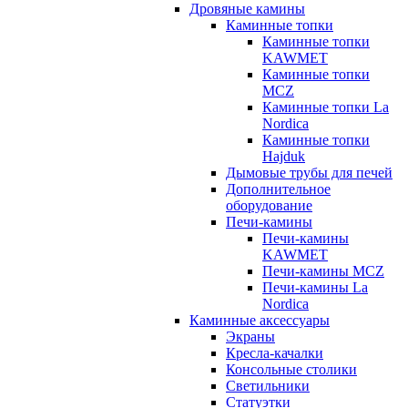
Дровяные камины
Каминные топки
Каминные топки
KAWMET
Каминные топки
MCZ
Каминные топки La
Nordica
Каминные топки
Hajduk
Дымовые трубы для печей
Дополнительное
оборудование
Печи-камины
Печи-камины
KAWMET
Печи-камины MCZ
Печи-камины La
Nordica
Каминные аксессуары
Экраны
Кресла-качалки
Консольные столики
Светильники
Статуэтки