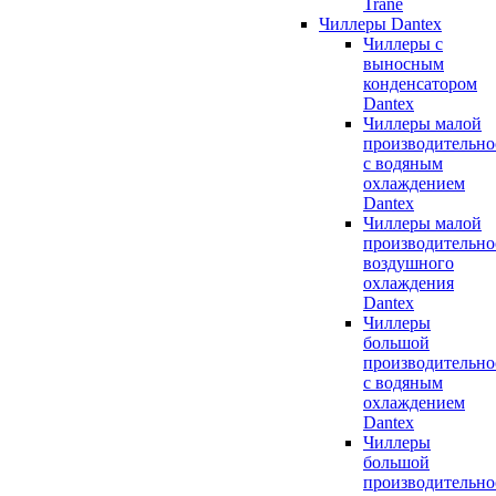
Trane
Чиллеры Dantex
Чиллеры с
выносным
конденсатором
Dantex
Чиллеры малой
производительно
с водяным
охлаждением
Dantex
Чиллеры малой
производительно
воздушного
охлаждения
Dantex
Чиллеры
большой
производительно
с водяным
охлаждением
Dantex
Чиллеры
большой
производительно