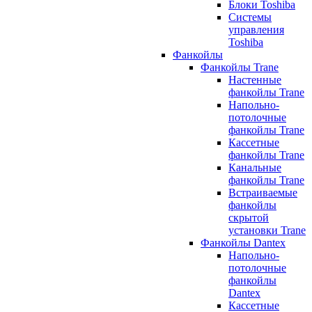
Блоки Toshiba
Системы
управления
Toshiba
Фанкойлы
Фанкойлы Trane
Настенные
фанкойлы Trane
Напольно-
потолочные
фанкойлы Trane
Кассетные
фанкойлы Trane
Канальные
фанкойлы Trane
Встраиваемые
фанкойлы
скрытой
установки Trane
Фанкойлы Dantex
Напольно-
потолочные
фанкойлы
Dantex
Кассетные