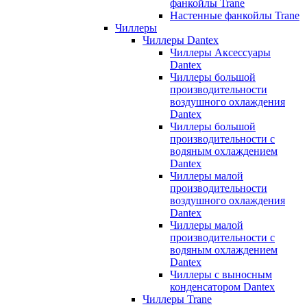
фанкойлы Trane
Настенные фанкойлы Trane
Чиллеры
Чиллеры Dantex
Чиллеры Аксессуары
Dantex
Чиллеры большой
производительности
воздушного охлаждения
Dantex
Чиллеры большой
производительности с
водяным охлаждением
Dantex
Чиллеры малой
производительности
воздушного охлаждения
Dantex
Чиллеры малой
производительности с
водяным охлаждением
Dantex
Чиллеры с выносным
конденсатором Dantex
Чиллеры Trane