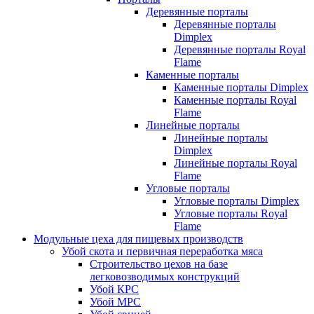
Деревянные порталы
Деревянные порталы
Dimplex
Деревянные порталы Royal
Flame
Каменные порталы
Каменные порталы Dimplex
Каменные порталы Royal
Flame
Линейные порталы
Линейные порталы
Dimplex
Линейные порталы Royal
Flame
Угловые порталы
Угловые порталы Dimplex
Угловые порталы Royal
Flame
Модульные цеха для пищевых производств
Убой скота и первичная переработка мяса
Строительство цехов на базе
легковозводимых конструкций
Убой КРС
Убой МРС