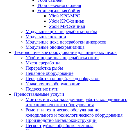
Убой свиней
Убой северного оленя
Универсальная бойня
Убой КРС/МРС
Убой КРС/свиньи
Убой МРС/свиньи
Модульные цеха переработки рыбы
Модульные пекарни
Модульные цеха переработки дикоросов
Модульные овощехранилища
Технологическое оборудование для пищевых цехов
Убой и первичная переработка скота
Мясопереработка
Переработка рыбы
Пекарное оборудование
Переработка овощей, ягод и фруктов
Упаковочное оборудование
Подвесные пути
Предоставляемые услуги
Монтаж и пуско-наладочные работы холодильного
и технологического оборудования
Ремонт и техническое обслуживание
холодильного и технологического оборудования
Производство металлоконструкций
Пескоструйная обработка металла