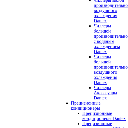
Чиллеры малой
производительно
воздушного
охлаждения
Dantex
Чиллеры
большой
производительно
с водяным
охлаждением
Dantex
Чиллеры
большой
производительно
воздушного
охлаждения
Dantex
Чиллеры
Аксессуары
Dantex
Прецизионные
кондиционеры
Прецизионные
кондиционеры Dantex
Прецизионные