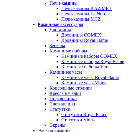
Печи-камины
Печи-камины KAWMET
Печи-камины La Nordica
Печи-камины MCZ
Каминные аксессуары
Дровницы
Дровницы COMEX
Дровницы Royal Flame
Зеркала
Каминные наборы
Каминные наборы COMEX
Каминные наборы Royal Flame
Каминные наборы Virtus
Каминные часы
Каминные часы Royal Flame
Каминные часы Virtus
Консольные столики
Кресла-качалки
Подсвечники
Светильники
Статуэтки
Статуэтки Royal Flame
Статуэтки Virtus
Экраны
Электрокамины