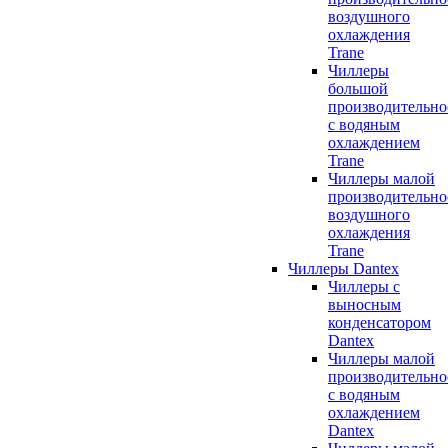
воздушного
охлаждения
Trane
Чиллеры
большой
производительно
с водяным
охлаждением
Trane
Чиллеры малой
производительно
воздушного
охлаждения
Trane
Чиллеры Dantex
Чиллеры с
выносным
конденсатором
Dantex
Чиллеры малой
производительно
с водяным
охлаждением
Dantex