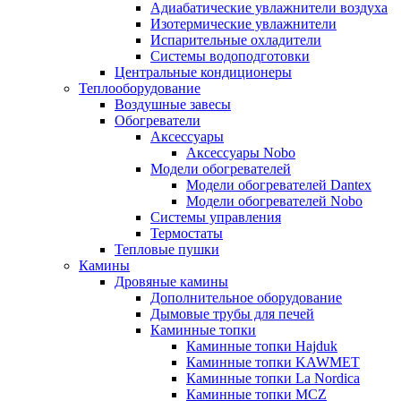
Адиабатические увлажнители воздуха
Изотермические увлажнители
Испарительные охладители
Системы водоподготовки
Центральные кондиционеры
Теплооборудование
Воздушные завесы
Обогреватели
Аксессуары
Аксессуары Nobo
Модели обогревателей
Модели обогревателей Dantex
Модели обогревателей Nobo
Системы управления
Термостаты
Тепловые пушки
Камины
Дровяные камины
Дополнительное оборудование
Дымовые трубы для печей
Каминные топки
Каминные топки Hajduk
Каминные топки KAWMET
Каминные топки La Nordica
Каминные топки MCZ