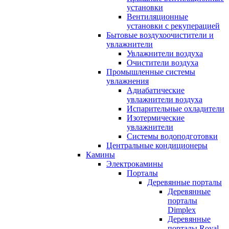
установки
Вентиляционные
установки с рекуперацией
Бытовые воздухоочистители и
увлажнители
Увлажнители воздуха
Очистители воздуха
Промышленные системы
увлажнения
Адиабатические
увлажнители воздуха
Испарительные охладители
Изотермические
увлажнители
Системы водоподготовки
Центральные кондиционеры
Камины
Электрокамины
Порталы
Деревянные порталы
Деревянные
порталы
Dimplex
Деревянные
порталы Royal