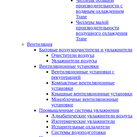
Чиллеры большой
производительности с
водяным охлаждением
Trane
Чиллеры малой
производительности
воздушного охлаждения
Trane
Вентиляция
Бытовые воздухоочистители и увлажнители
Очистители воздуха
Увлажнители воздуха
Вентиляционные установки
Вентиляционные установки с
рекуперацией
Компактные вентиляционные
установки
Крышные вентиляционные установки
Моноблочные вентиляционные
установки
Промышленные системы увлажнения
Адиабатические увлажнители воздуха
Изотермические увлажнители
Испарительные охладители
Системы водоподготовки