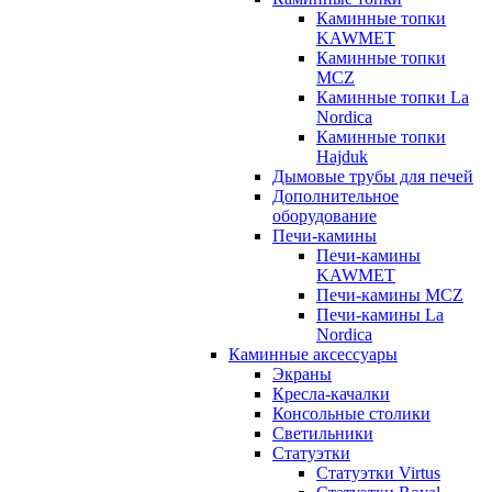
Каминные топки
KAWMET
Каминные топки
MCZ
Каминные топки La
Nordica
Каминные топки
Hajduk
Дымовые трубы для печей
Дополнительное
оборудование
Печи-камины
Печи-камины
KAWMET
Печи-камины MCZ
Печи-камины La
Nordica
Каминные аксессуары
Экраны
Кресла-качалки
Консольные столики
Светильники
Статуэтки
Статуэтки Virtus