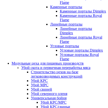
Flame
Каменные порталы
Каменные порталы Dimplex
Каменные порталы Royal
Flame
Линейные порталы
Линейные порталы
Dimplex
Линейные порталы Royal
Flame
Угловые порталы
Угловые порталы Dimplex
Угловые порталы Royal
Flame
Модульные цеха для пищевых производств
Убой скота и первичная переработка мяса
Строительство цехов на базе
легковозводимых конструкций
Убой КРС
Убой МРС
Убой свиней
Убой северного оленя
Универсальная бойня
Убой КРС/МРС
Убой КРС/свиньи