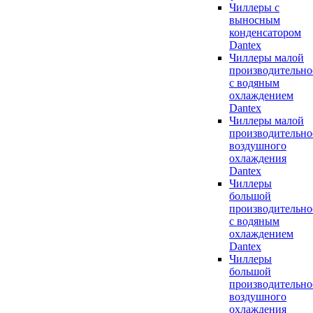
Чиллеры с
выносным
конденсатором
Dantex
Чиллеры малой
производительно
с водяным
охлаждением
Dantex
Чиллеры малой
производительно
воздушного
охлаждения
Dantex
Чиллеры
большой
производительно
с водяным
охлаждением
Dantex
Чиллеры
большой
производительно
воздушного
охлаждения