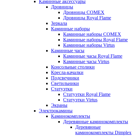
Каминные аксессуары
Дровницы
Дровницы COMEX
Дровницы Royal Flame
Зеркала
Каминные наборы
Каминные наборы COMEX
Каминные наборы Royal Flame
Каминные наборы Virtus
Каминные часы
Каминные часы Royal Flame
Каминные часы Virtus
Консольные столики
Кресла-качалки
Подсвечники
Светильники
Статуэтки
Статуэтки Royal Flame
Статуэтки Virtus
Экраны
Электрокамины
Каминокомплекты
Деревянные каминокомплекты
Деревянные
каминокомплекты Dimplex