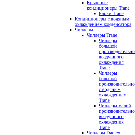
Крышные
кондиционеры Trane
Блоки Trane
Кондиционеры с водяным
охлаждением конденсатора
Чиллеры
Чиллеры Trane
Чиллеры
большой
производительно
воздушного
охлаждения
Trane
Чиллеры
большой
производительно
с водяным
охлаждением
Trane
Чиллеры малой
производительно
воздушного
охлаждения
Trane
Чиллеры Dantex