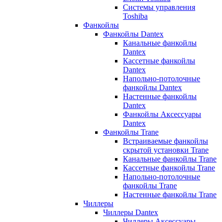
Системы управления
Toshiba
Фанкойлы
Фанкойлы Dantex
Канальные фанкойлы
Dantex
Кассетные фанкойлы
Dantex
Напольно-потолочные
фанкойлы Dantex
Настенные фанкойлы
Dantex
Фанкойлы Аксессуары
Dantex
Фанкойлы Trane
Встраиваемые фанкойлы
скрытой установки Trane
Канальные фанкойлы Trane
Кассетные фанкойлы Trane
Напольно-потолочные
фанкойлы Trane
Настенные фанкойлы Trane
Чиллеры
Чиллеры Dantex
Чиллеры Аксессуары