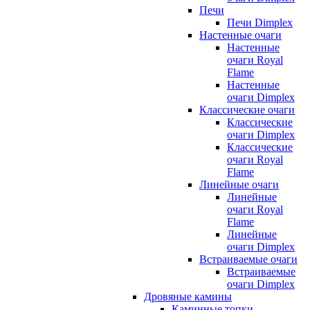
Печи
Печи Dimplex
Настенные очаги
Настенные
очаги Royal
Flame
Настенные
очаги Dimplex
Классические очаги
Классические
очаги Dimplex
Классические
очаги Royal
Flame
Линейные очаги
Линейные
очаги Royal
Flame
Линейные
очаги Dimplex
Встраиваемые очаги
Встраиваемые
очаги Dimplex
Дровяные камины
Каминные топки