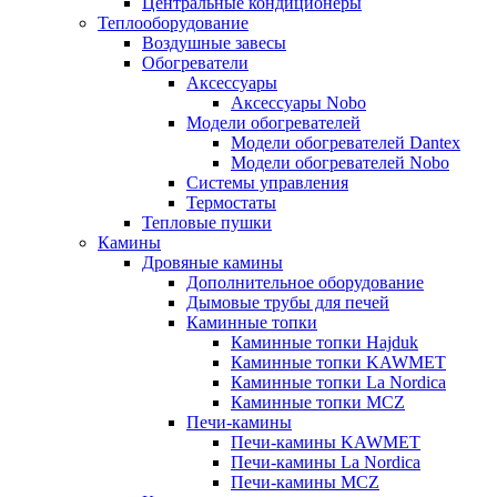
Центральные кондиционеры
Теплооборудование
Воздушные завесы
Обогреватели
Аксессуары
Аксессуары Nobo
Модели обогревателей
Модели обогревателей Dantex
Модели обогревателей Nobo
Системы управления
Термостаты
Тепловые пушки
Камины
Дровяные камины
Дополнительное оборудование
Дымовые трубы для печей
Каминные топки
Каминные топки Hajduk
Каминные топки KAWMET
Каминные топки La Nordica
Каминные топки MCZ
Печи-камины
Печи-камины KAWMET
Печи-камины La Nordica
Печи-камины MCZ