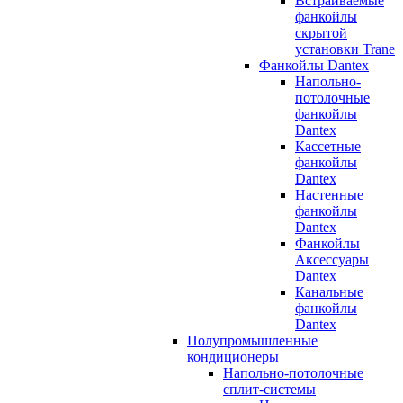
Встраиваемые
фанкойлы
скрытой
установки Trane
Фанкойлы Dantex
Напольно-
потолочные
фанкойлы
Dantex
Кассетные
фанкойлы
Dantex
Настенные
фанкойлы
Dantex
Фанкойлы
Аксессуары
Dantex
Канальные
фанкойлы
Dantex
Полупромышленные
кондиционеры
Напольно-потолочные
сплит-системы