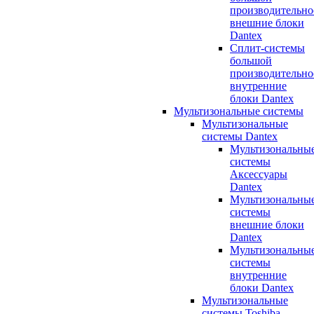
производительно
внешние блоки
Dantex
Сплит-системы
большой
производительно
внутренние
блоки Dantex
Мультизональные системы
Мультизональные
системы Dantex
Мультизональны
системы
Аксессуары
Dantex
Мультизональны
системы
внешние блоки
Dantex
Мультизональны
системы
внутренние
блоки Dantex
Мультизональные
системы Toshiba