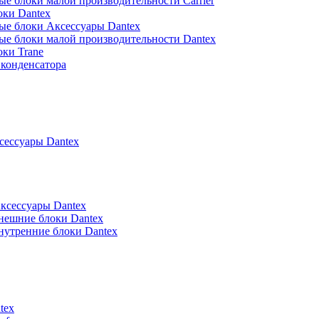
е блоки малой производительности Carrier
оки Dantex
ые блоки Аксессуары Dantex
ые блоки малой производительности Dantex
ки Trane
конденсатора
ессуары Dantex
ксессуары Dantex
нешние блоки Dantex
нутренние блоки Dantex
tex