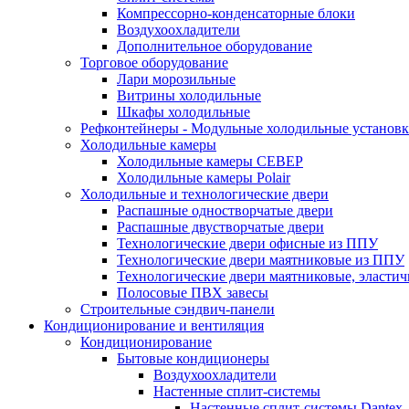
Компрессорно-конденсаторные блоки
Воздухоохладители
Дополнительное оборудование
Торговое оборудование
Лари морозильные
Витрины холодильные
Шкафы холодильные
Рефконтейнеры - Модульные холодильные установ
Холодильные камеры
Холодильные камеры СЕВЕР
Холодильные камеры Polair
Холодильные и технологические двери
Распашные одностворчатые двери
Распашные двустворчатые двери
Технологические двери офисные из ППУ
Технологические двери маятниковые из ППУ
Технологические двери маятниковые, эласти
Полосовые ПВХ завесы
Строительные сэндвич-панели
Кондиционирование и вентиляция
Кондиционирование
Бытовые кондиционеры
Воздухоохладители
Настенные сплит-системы
Настенные сплит-системы Dantex