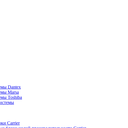
емы Dantex
емы Marsa
мы Toshiba
истемы
ки Carrier