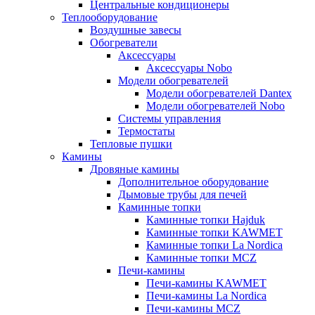
Центральные кондиционеры
Теплооборудование
Воздушные завесы
Обогреватели
Аксессуары
Аксессуары Nobo
Модели обогревателей
Модели обогревателей Dantex
Модели обогревателей Nobo
Системы управления
Термостаты
Тепловые пушки
Камины
Дровяные камины
Дополнительное оборудование
Дымовые трубы для печей
Каминные топки
Каминные топки Hajduk
Каминные топки KAWMET
Каминные топки La Nordica
Каминные топки MCZ
Печи-камины
Печи-камины KAWMET
Печи-камины La Nordica
Печи-камины MCZ