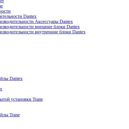
ef
ne
ности
ительности Dantex
изводительности Аксессуары Dantex
изводительности внешние блоки Dantex
изводительности внутренние блоки Dantex
йлы Dantex
x
ытой установки Trane
йлы Trane