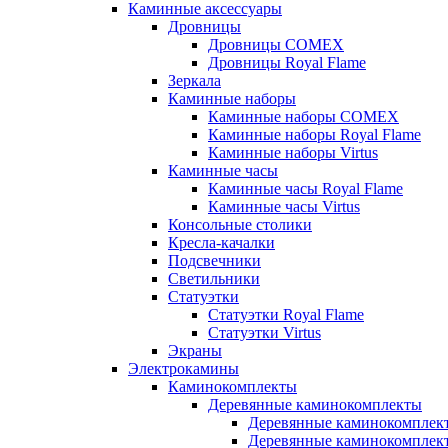
Каминные аксессуары
Дровницы
Дровницы COMEX
Дровницы Royal Flame
Зеркала
Каминные наборы
Каминные наборы COMEX
Каминные наборы Royal Flame
Каминные наборы Virtus
Каминные часы
Каминные часы Royal Flame
Каминные часы Virtus
Консольные столики
Кресла-качалки
Подсвечники
Светильники
Статуэтки
Статуэтки Royal Flame
Статуэтки Virtus
Экраны
Электрокамины
Каминокомплекты
Деревянные каминокомплекты
Деревянные каминокомплек
Деревянные каминокомплект