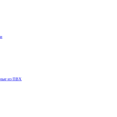
ки
чные из ПВХ