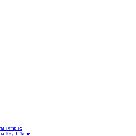
ты Dimplex
ы Royal Flame