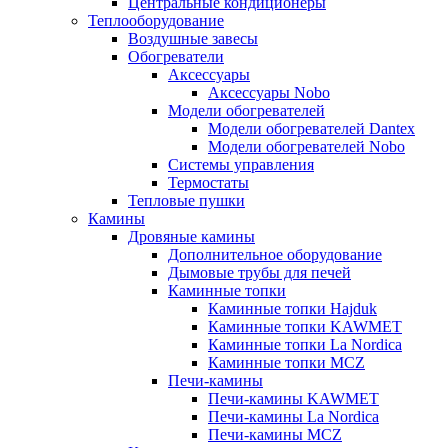
Центральные кондиционеры
Теплооборудование
Воздушные завесы
Обогреватели
Аксессуары
Аксессуары Nobo
Модели обогревателей
Модели обогревателей Dantex
Модели обогревателей Nobo
Системы управления
Термостаты
Тепловые пушки
Камины
Дровяные камины
Дополнительное оборудование
Дымовые трубы для печей
Каминные топки
Каминные топки Hajduk
Каминные топки KAWMET
Каминные топки La Nordica
Каминные топки MCZ
Печи-камины
Печи-камины KAWMET
Печи-камины La Nordica
Печи-камины MCZ