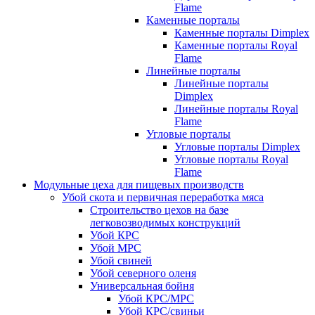
Flame
Каменные порталы
Каменные порталы Dimplex
Каменные порталы Royal
Flame
Линейные порталы
Линейные порталы
Dimplex
Линейные порталы Royal
Flame
Угловые порталы
Угловые порталы Dimplex
Угловые порталы Royal
Flame
Модульные цеха для пищевых производств
Убой скота и первичная переработка мяса
Строительство цехов на базе
легковозводимых конструкций
Убой КРС
Убой МРС
Убой свиней
Убой северного оленя
Универсальная бойня
Убой КРС/МРС
Убой КРС/свиньи