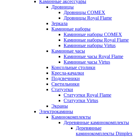
Каминные аксессуары
Дровницы
Дровницы COMEX
Дровницы Royal Flame
Зеркала
Каминные наборы
Каминные наборы COMEX
Каминные наборы Royal Flame
Каминные наборы Virtus
Каминные часы
Каминные часы Royal Flame
Каминные часы Virtus
Консольные столики
Кресла-качалки
Подсвечники
Светильники
Статуэтки
Статуэтки Royal Flame
Статуэтки Virtus
Экраны
Электрокамины
Каминокомплекты
Деревянные каминокомплекты
Деревянные
каминокомплекты Dimplex