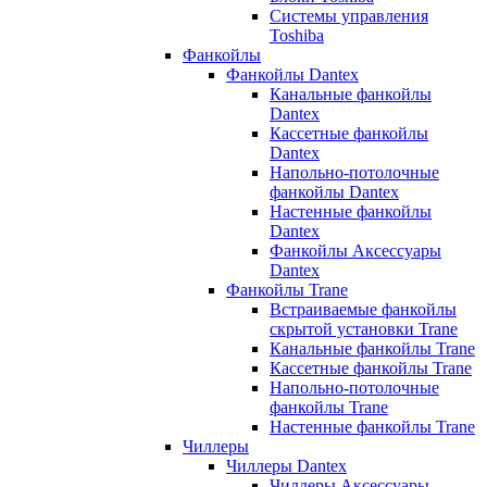
Системы управления
Toshiba
Фанкойлы
Фанкойлы Dantex
Канальные фанкойлы
Dantex
Кассетные фанкойлы
Dantex
Напольно-потолочные
фанкойлы Dantex
Настенные фанкойлы
Dantex
Фанкойлы Аксессуары
Dantex
Фанкойлы Trane
Встраиваемые фанкойлы
скрытой установки Trane
Канальные фанкойлы Trane
Кассетные фанкойлы Trane
Напольно-потолочные
фанкойлы Trane
Настенные фанкойлы Trane
Чиллеры
Чиллеры Dantex
Чиллеры Аксессуары