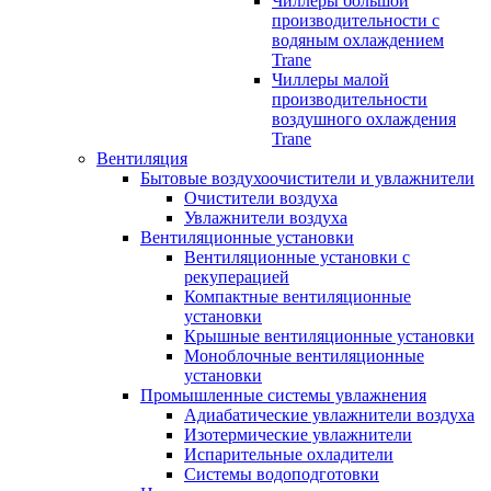
Чиллеры большой
производительности с
водяным охлаждением
Trane
Чиллеры малой
производительности
воздушного охлаждения
Trane
Вентиляция
Бытовые воздухоочистители и увлажнители
Очистители воздуха
Увлажнители воздуха
Вентиляционные установки
Вентиляционные установки с
рекуперацией
Компактные вентиляционные
установки
Крышные вентиляционные установки
Моноблочные вентиляционные
установки
Промышленные системы увлажнения
Адиабатические увлажнители воздуха
Изотермические увлажнители
Испарительные охладители
Системы водоподготовки