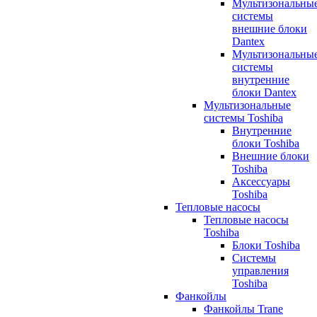
Мультизональны
системы
внешние блоки
Dantex
Мультизональны
системы
внутренние
блоки Dantex
Мультизональные
системы Toshiba
Внутренние
блоки Toshiba
Внешние блоки
Toshiba
Аксессуары
Toshiba
Тепловые насосы
Тепловые насосы
Toshiba
Блоки Toshiba
Системы
управления
Toshiba
Фанкойлы
Фанкойлы Trane