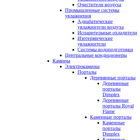
Очистители воздуха
Промышленные системы
увлажнения
Адиабатические
увлажнители воздуха
Испарительные охладители
Изотермические
увлажнители
Системы водоподготовки
Центральные кондиционеры
Камины
Электрокамины
Порталы
Деревянные порталы
Деревянные
порталы
Dimplex
Деревянные
порталы Royal
Flame
Каменные порталы
Каменные
порталы
Dimplex
Каменные