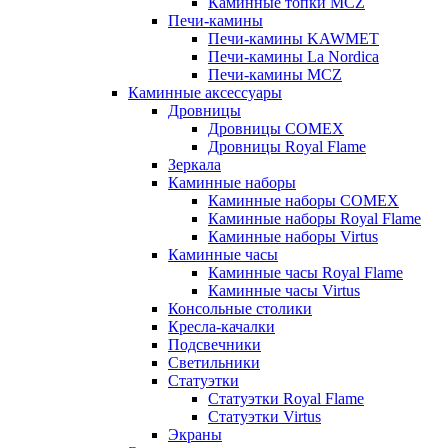
Каминные топки MCZ
Печи-камины
Печи-камины KAWMET
Печи-камины La Nordica
Печи-камины MCZ
Каминные аксессуары
Дровницы
Дровницы COMEX
Дровницы Royal Flame
Зеркала
Каминные наборы
Каминные наборы COMEX
Каминные наборы Royal Flame
Каминные наборы Virtus
Каминные часы
Каминные часы Royal Flame
Каминные часы Virtus
Консольные столики
Кресла-качалки
Подсвечники
Светильники
Статуэтки
Статуэтки Royal Flame
Статуэтки Virtus
Экраны