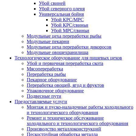
Убой свиней
Убой северного оленя
Универсальная бойня
Убой КРС/МРС
Убой КРС/свиньи
Убой МРС/свиньи
Модульные цеха переработки рыбы
Модульные пекарни
Модульные цеха переработки дикоросов
Модульные овощехранилища
Технологическое оборудование для пищевых цехов
Убой и первичная переработка скота
Мясопереработка
Переработка рыбы
Пекарное оборудование
Переработка овощей, ягод и фруктов
Упаковочное оборудование
Подвесные пути
Предоставляемые услуги
Монтаж и пуско-наладочные работы холодильного
и технологического оборудования
Ремонт и техническое обслуживание
холодильного и технологического оборудования
Производство металлоконструкций
Пескоструйная обработка металла