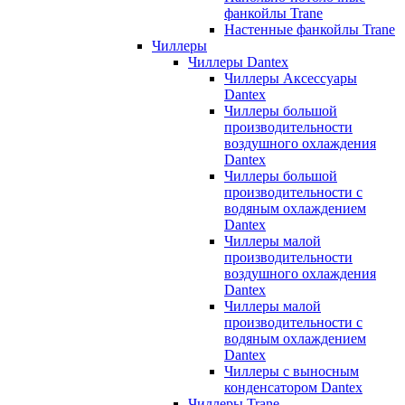
фанкойлы Trane
Настенные фанкойлы Trane
Чиллеры
Чиллеры Dantex
Чиллеры Аксессуары
Dantex
Чиллеры большой
производительности
воздушного охлаждения
Dantex
Чиллеры большой
производительности с
водяным охлаждением
Dantex
Чиллеры малой
производительности
воздушного охлаждения
Dantex
Чиллеры малой
производительности с
водяным охлаждением
Dantex
Чиллеры с выносным
конденсатором Dantex
Чиллеры Trane