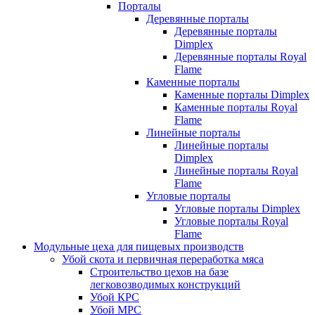
Порталы
Деревянные порталы
Деревянные порталы
Dimplex
Деревянные порталы Royal
Flame
Каменные порталы
Каменные порталы Dimplex
Каменные порталы Royal
Flame
Линейные порталы
Линейные порталы
Dimplex
Линейные порталы Royal
Flame
Угловые порталы
Угловые порталы Dimplex
Угловые порталы Royal
Flame
Модульные цеха для пищевых производств
Убой скота и первичная переработка мяса
Строительство цехов на базе
легковозводимых конструкций
Убой КРС
Убой МРС