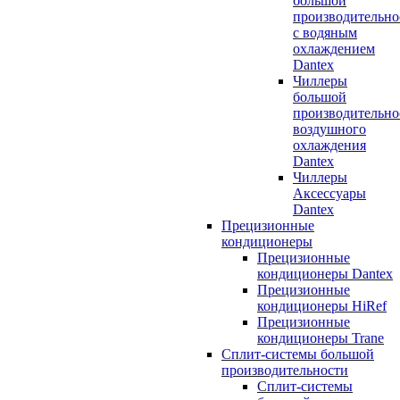
большой
производительно
с водяным
охлаждением
Dantex
Чиллеры
большой
производительно
воздушного
охлаждения
Dantex
Чиллеры
Аксессуары
Dantex
Прецизионные
кондиционеры
Прецизионные
кондиционеры Dantex
Прецизионные
кондиционеры HiRef
Прецизионные
кондиционеры Trane
Сплит-системы большой
производительности
Сплит-системы