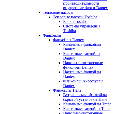
производительности
внутренние блоки Dantex
Тепловые насосы
Тепловые насосы Toshiba
Блоки Toshiba
Системы управления
Toshiba
Фанкойлы
Фанкойлы Dantex
Канальные фанкойлы
Dantex
Кассетные фанкойлы
Dantex
Напольно-потолочные
фанкойлы Dantex
Настенные фанкойлы
Dantex
Фанкойлы Аксессуары
Dantex
Фанкойлы Trane
Встраиваемые фанкойлы
скрытой установки Trane
Канальные фанкойлы Trane
Кассетные фанкойлы Trane
Напольно-потолочные