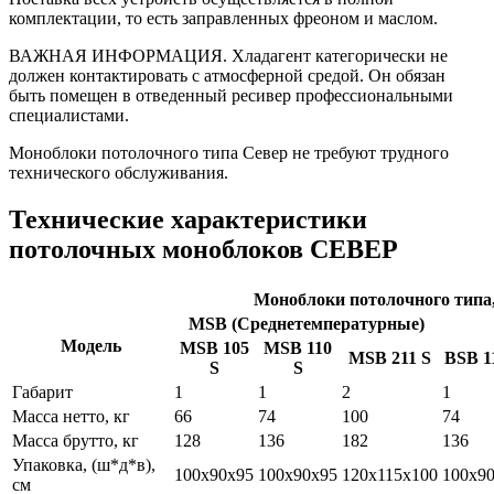
комплектации, то есть заправленных фреоном и маслом.
ВАЖНАЯ ИНФОРМАЦИЯ. Хладагент категорически не
должен контактировать с атмосферной средой. Он обязан
быть помещен в отведенный ресивер профессиональными
специалистами.
Моноблоки потолочного типа Север не требуют трудного
технического обслуживания.
Технические характеристики
потолочных моноблоков СЕВЕР
Моноблоки потолочного типа,
MSB (Среднетемпературные)
Модель
MSB 105
MSB 110
MSB 211 S
BSB 1
S
S
Габарит
1
1
2
1
Масса нетто, кг
66
74
100
74
Масса брутто, кг
128
136
182
136
Упаковка, (ш*д*в),
100х90х95
100х90х95
120х115х100
100х9
см