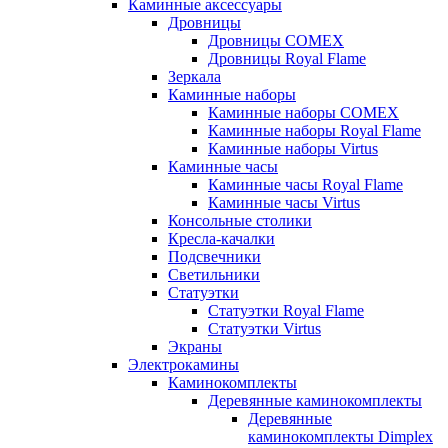
Каминные аксессуары
Дровницы
Дровницы COMEX
Дровницы Royal Flame
Зеркала
Каминные наборы
Каминные наборы COMEX
Каминные наборы Royal Flame
Каминные наборы Virtus
Каминные часы
Каминные часы Royal Flame
Каминные часы Virtus
Консольные столики
Кресла-качалки
Подсвечники
Светильники
Статуэтки
Статуэтки Royal Flame
Статуэтки Virtus
Экраны
Электрокамины
Каминокомплекты
Деревянные каминокомплекты
Деревянные
каминокомплекты Dimplex