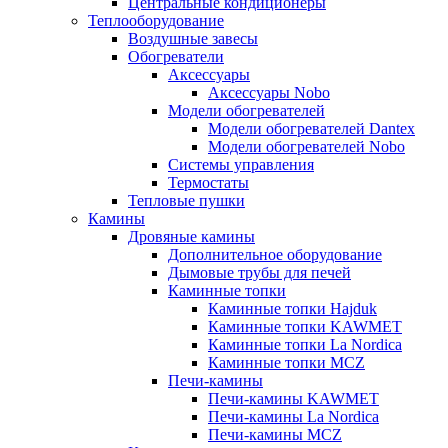
Центральные кондиционеры
Теплооборудование
Воздушные завесы
Обогреватели
Аксессуары
Аксессуары Nobo
Модели обогревателей
Модели обогревателей Dantex
Модели обогревателей Nobo
Системы управления
Термостаты
Тепловые пушки
Камины
Дровяные камины
Дополнительное оборудование
Дымовые трубы для печей
Каминные топки
Каминные топки Hajduk
Каминные топки KAWMET
Каминные топки La Nordica
Каминные топки MCZ
Печи-камины
Печи-камины KAWMET
Печи-камины La Nordica
Печи-камины MCZ