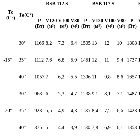
BSB 112 S
BSB 117 S
Tc
Ta(C°)
(C°)
P
V120
V100
V80
P
V120
V100
V80
P
(Вт)
(м³)
(м³)
(м³)
(Вт)
(м³)
(м³)
(м³)
(Вт)
30°
1166
8,2
7,3
6,4
1505
13
12
10
1808
-15°
35°
1112
7,6
6,8
5,9
1451
12
11
9,4
1737
40°
1057
7
6,2
5,5
1396
11
9,8
8,6
1657
30°
968
6
5,3
4,7
1238
9,1
8,1
7,1
1487
-20°
35°
923
5,5
4,9
4,3
1185
8,4
7,5
6,6
1423
40°
875
5
4,4
3,9
1130
7,8
6,9
6,1
1353