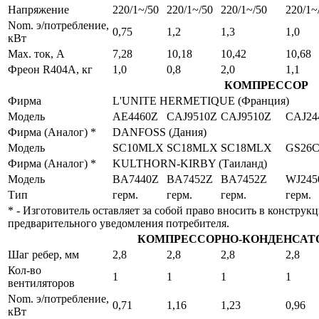
Напряжение
220/1~/50
220/1~/50
220/1~/50
220/1~
Nom. э/потребление,
0,75
1,2
1,3
1,0
кВт
Max. ток, А
7,28
10,18
10,42
10,68
Фреон R404А, кг
1,0
0,8
2,0
1,1
КОМПРЕССОР
Фирма
L'UNITE HERMETIQUE (Франция)
Модель
AE4460Z
CAJ9510Z
CAJ9510Z
CAJ24
Фирма (Аналог) *
DANFOSS (Дания)
Модель
SC10MLX
SC18MLX
SC18MLX
GS26
Фирма (Аналог) *
KULTHORN-KIRBY (Таиланд)
Модель
BA7440Z
BA7452Z
BA7452Z
WJ245
Тип
герм.
герм.
герм.
герм.
* - Изготовитель оставляет за собой право вносить в конструк
предварительного уведомления потребителя.
КОМПРЕССОРНО-КОНДЕНСАТ
Шаг ребер, мм
2,8
2,8
2,8
2,8
Кол-во
1
1
1
1
вентиляторов
Nom. э/потребление,
0,71
1,16
1,23
0,96
кВт