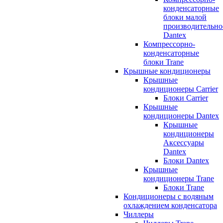
конденсаторные
блоки малой
производительно
Dantex
Компрессорно-
конденсаторные
блоки Trane
Крышные кондиционеры
Крышные
кондиционеры Carrier
Блоки Carrier
Крышные
кондиционеры Dantex
Крышные
кондиционеры
Аксессуары
Dantex
Блоки Dantex
Крышные
кондиционеры Trane
Блоки Trane
Кондиционеры с водяным
охлаждением конденсатора
Чиллеры