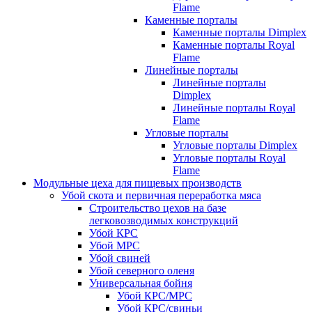
Flame
Каменные порталы
Каменные порталы Dimplex
Каменные порталы Royal
Flame
Линейные порталы
Линейные порталы
Dimplex
Линейные порталы Royal
Flame
Угловые порталы
Угловые порталы Dimplex
Угловые порталы Royal
Flame
Модульные цеха для пищевых производств
Убой скота и первичная переработка мяса
Строительство цехов на базе
легковозводимых конструкций
Убой КРС
Убой МРС
Убой свиней
Убой северного оленя
Универсальная бойня
Убой КРС/МРС
Убой КРС/свиньи