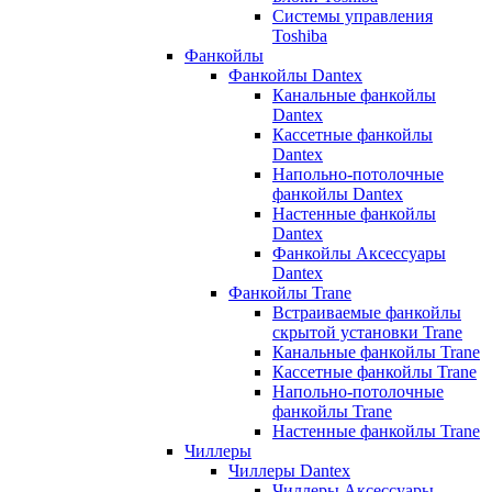
Системы управления
Toshiba
Фанкойлы
Фанкойлы Dantex
Канальные фанкойлы
Dantex
Кассетные фанкойлы
Dantex
Напольно-потолочные
фанкойлы Dantex
Настенные фанкойлы
Dantex
Фанкойлы Аксессуары
Dantex
Фанкойлы Trane
Встраиваемые фанкойлы
скрытой установки Trane
Канальные фанкойлы Trane
Кассетные фанкойлы Trane
Напольно-потолочные
фанкойлы Trane
Настенные фанкойлы Trane
Чиллеры
Чиллеры Dantex
Чиллеры Аксессуары