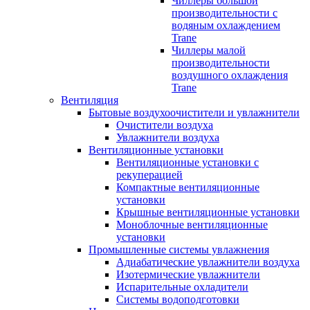
Чиллеры большой
производительности с
водяным охлаждением
Trane
Чиллеры малой
производительности
воздушного охлаждения
Trane
Вентиляция
Бытовые воздухоочистители и увлажнители
Очистители воздуха
Увлажнители воздуха
Вентиляционные установки
Вентиляционные установки с
рекуперацией
Компактные вентиляционные
установки
Крышные вентиляционные установки
Моноблочные вентиляционные
установки
Промышленные системы увлажнения
Адиабатические увлажнители воздуха
Изотермические увлажнители
Испарительные охладители
Системы водоподготовки