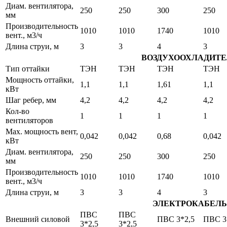
Диам. вентилятора,
250
250
300
250
мм
Производительность
1010
1010
1740
1010
вент., м3/ч
Длина струи, м
3
3
4
3
ВОЗДУХООХЛАДИТЕ
Тип оттайки
ТЭН
ТЭН
ТЭН
ТЭН
Мощность оттайки,
1,1
1,1
1,61
1,1
кВт
Шаг ребер, мм
4,2
4,2
4,2
4,2
Кол-во
1
1
1
1
вентиляторов
Max. мощность вент,
0,042
0,042
0,68
0,042
кВт
Диам. вентилятора,
250
250
300
250
мм
Производительность
1010
1010
1740
1010
вент., м3/ч
Длина струи, м
3
3
4
3
ЭЛЕКТРОКАБЕЛЬ
ПВС
ПВС
Внешний силовой
ПВС 3*2,5
ПВС 3
3*2,5
3*2,5