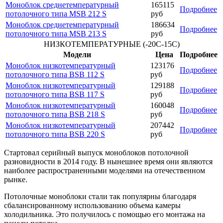
Моноблок среднетемпературный
165115
Подробнее
потолочного типа MSB 212 S
руб
Моноблок среднетемпературный
186634
Подробнее
потолочного типа MSB 213 S
руб
НИЗКОТЕМПЕРАТУРНЫЕ (-20С-15С)
Модели
Цена
Подробнее
Моноблок низкотемпературный
123176
Подробнее
потолочного типа BSB 112 S
руб
Моноблок низкотемпературный
129188
Подробнее
потолочного типа BSB 117 S
руб
Моноблок низкотемпературный
160048
Подробнее
потолочного типа BSB 218 S
руб
Моноблок низкотемпературный
207442
Подробнее
потолочного типа BSB 220 S
руб
Стартовал серийный выпуск моноблоков потолочной
разновидности в 2014 году. В нынешнее время они являются
наиболее распространенными моделями на отечественном
рынке.
Потолочные моноблоки стали так популярны благодаря
сбалансированному использованию объема камеры
холодильника. Это получилось с помощью его монтажа на