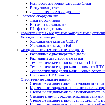
Компрессорно-конденсаторные блоки
Воздухоохладители
Дополнительное оборудование
Торговое оборудование
Лари морозильные
Витрины холодильные
Шкафы холодильные
Рефконтейнеры - Модульные холодильные установ
Холодильные камеры
Холодильные камеры СЕВЕР
Холодильные камеры Polair
Холодильные и технологические двери
Распашные одностворчатые двери
Распашные двустворчатые двери
Технологические двери офисные из ППУ
Технологические двери маятниковые из ППУ
Технологические двери маятниковые, эласти
Полосовые ПВХ завесы
Строительные сэндвич-панели
Стеновые сэндвич-панели с пенополиизоциан
Кровельные сэндвич-панели с пенополиизоц
Стеновые сэндвич-панели с пенополиуретан
Сэндвич-панели с эксцентриковыми замками
Стеновые сэндвич-панели с минеральной ват
Кровельные сэндвич-панели с минеральной в