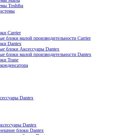
емы Marsa
мы Toshiba
истемы
ки Carrier
е блоки малой производительности Carrier
оки Dantex
ые блоки Аксессуары Dantex
ые блоки малой производительности Dantex
ки Trane
конденсатора
ессуары Dantex
ксессуары Dantex
нешние блоки Dantex