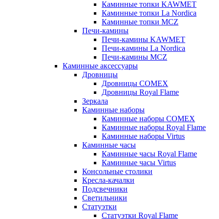
Каминные топки KAWMET
Каминные топки La Nordica
Каминные топки MCZ
Печи-камины
Печи-камины KAWMET
Печи-камины La Nordica
Печи-камины MCZ
Каминные аксессуары
Дровницы
Дровницы COMEX
Дровницы Royal Flame
Зеркала
Каминные наборы
Каминные наборы COMEX
Каминные наборы Royal Flame
Каминные наборы Virtus
Каминные часы
Каминные часы Royal Flame
Каминные часы Virtus
Консольные столики
Кресла-качалки
Подсвечники
Светильники
Статуэтки
Статуэтки Royal Flame