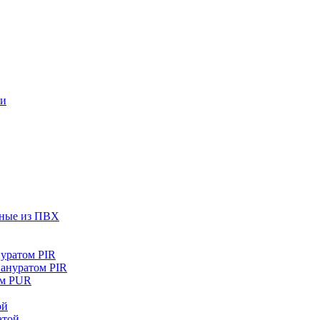
ки
чные из ПВХ
уратом PIR
иануратом PIR
ом PUR
ой
атой