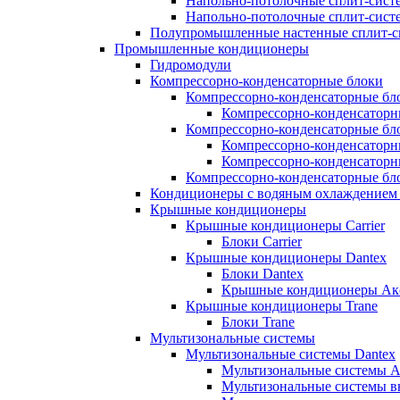
Напольно-потолочные сплит-сист
Напольно-потолочные сплит-систе
Полупромышленные настенные сплит-с
Промышленные кондиционеры
Гидромодули
Компрессорно-конденсаторные блоки
Компрессорно-конденсаторные бло
Компрессорно-конденсаторны
Компрессорно-конденсаторные бл
Компрессорно-конденсаторн
Компрессорно-конденсаторн
Компрессорно-конденсаторные бло
Кондиционеры с водяным охлаждением 
Крышные кондиционеры
Крышные кондиционеры Carrier
Блоки Carrier
Крышные кондиционеры Dantex
Блоки Dantex
Крышные кондиционеры Акс
Крышные кондиционеры Trane
Блоки Trane
Мультизональные системы
Мультизональные системы Dantex
Мультизональные системы А
Мультизональные системы в