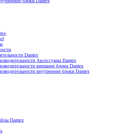
нутренние блоки Dantex
tex
ef
ne
ности
ительности Dantex
изводительности Аксессуары Dantex
изводительности внешние блоки Dantex
изводительности внутренние блоки Dantex
йлы Dantex
x