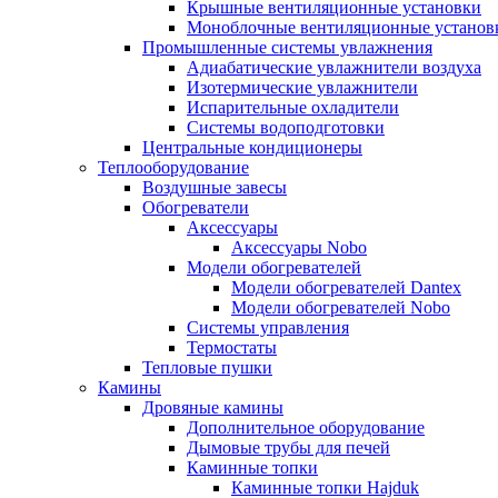
Крышные вентиляционные установки
Моноблочные вентиляционные установ
Промышленные системы увлажнения
Адиабатические увлажнители воздуха
Изотермические увлажнители
Испарительные охладители
Системы водоподготовки
Центральные кондиционеры
Теплооборудование
Воздушные завесы
Обогреватели
Аксессуары
Аксессуары Nobo
Модели обогревателей
Модели обогревателей Dantex
Модели обогревателей Nobo
Системы управления
Термостаты
Тепловые пушки
Камины
Дровяные камины
Дополнительное оборудование
Дымовые трубы для печей
Каминные топки
Каминные топки Hajduk