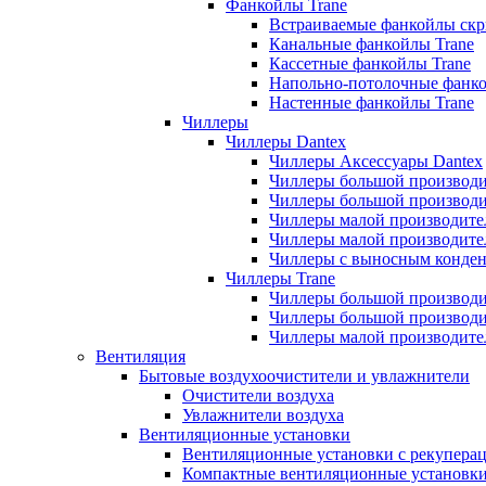
Фанкойлы Trane
Встраиваемые фанкойлы скр
Канальные фанкойлы Trane
Кассетные фанкойлы Trane
Напольно-потолочные фанко
Настенные фанкойлы Trane
Чиллеры
Чиллеры Dantex
Чиллеры Аксессуары Dantex
Чиллеры большой производи
Чиллеры большой производи
Чиллеры малой производите
Чиллеры малой производите
Чиллеры с выносным конден
Чиллеры Trane
Чиллеры большой производи
Чиллеры большой производи
Чиллеры малой производите
Вентиляция
Бытовые воздухоочистители и увлажнители
Очистители воздуха
Увлажнители воздуха
Вентиляционные установки
Вентиляционные установки с рекупера
Компактные вентиляционные установк