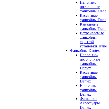
Напольно-
потолочные
фанкойлы Trane
Кассетные
фанкойлы Trane
Канальные
фанкойлы Trane
Встраиваемые
фанкойлы
скрытой
установки Trane
Фанкойлы Dantex
Напольно-
потолочные
фанкойлы
Dantex
Кассетные
фанкойлы
Dantex
Настенные
фанкойлы
Dantex
Фанкойлы
Аксессуары
Dantex