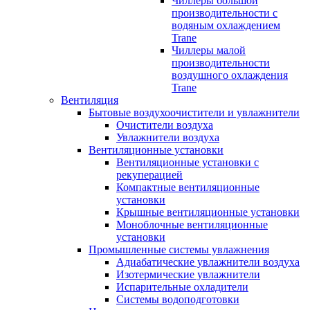
Чиллеры большой
производительности с
водяным охлаждением
Trane
Чиллеры малой
производительности
воздушного охлаждения
Trane
Вентиляция
Бытовые воздухоочистители и увлажнители
Очистители воздуха
Увлажнители воздуха
Вентиляционные установки
Вентиляционные установки с
рекуперацией
Компактные вентиляционные
установки
Крышные вентиляционные установки
Моноблочные вентиляционные
установки
Промышленные системы увлажнения
Адиабатические увлажнители воздуха
Изотермические увлажнители
Испарительные охладители
Системы водоподготовки