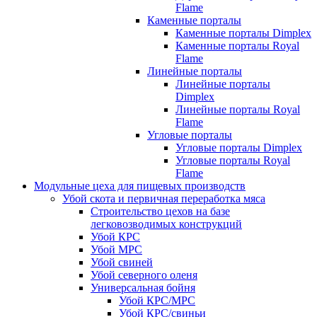
Flame
Каменные порталы
Каменные порталы Dimplex
Каменные порталы Royal
Flame
Линейные порталы
Линейные порталы
Dimplex
Линейные порталы Royal
Flame
Угловые порталы
Угловые порталы Dimplex
Угловые порталы Royal
Flame
Модульные цеха для пищевых производств
Убой скота и первичная переработка мяса
Строительство цехов на базе
легковозводимых конструкций
Убой КРС
Убой МРС
Убой свиней
Убой северного оленя
Универсальная бойня
Убой КРС/МРС
Убой КРС/свиньи