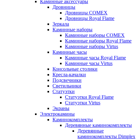
Каминные аксессуары
Дровницы
Дровницы COMEX
Дровницы Royal Flame
Зеркала
Каминные наборы
Каминные наборы COMEX
Каминные наборы Royal Flame
Каминные наборы Virtus
Каминные часы
Каминные часы Royal Flame
Каминные часы Virtus
Консольные столики
Кресла-качалки
Подсвечники
Светильники
Статуэтки
Статуэтки Royal Flame
Статуэтки Virtus
Экраны
Электрокамины
Каминокомплекты
Деревянные каминокомплекты
Деревянные
каминокомплекты Dimplex