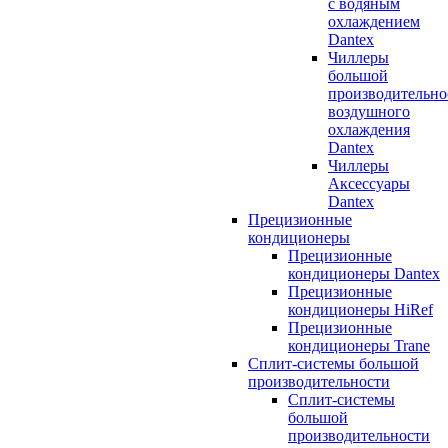
с водяным
охлаждением
Dantex
Чиллеры
большой
производительно
воздушного
охлаждения
Dantex
Чиллеры
Аксессуары
Dantex
Прецизионные
кондиционеры
Прецизионные
кондиционеры Dantex
Прецизионные
кондиционеры HiRef
Прецизионные
кондиционеры Trane
Сплит-системы большой
производительности
Сплит-системы
большой
производительности