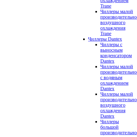
охлаждением
Trane
Чиллеры малой
производительно
воздушного
охлаждения
Trane
Чиллеры Dantex
Чиллеры с
выносным
конденсатором
Dantex
Чиллеры малой
производительно
с водяным
охлаждением
Dantex
Чиллеры малой
производительно
воздушного
охлаждения
Dantex
Чиллеры
большой
производительно