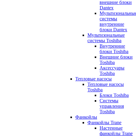
внешние блоки
Dantex
Мультизональны
системы
внутренние
блоки Dantex
Мультизональные
системы Toshiba
Внутренние
блоки Toshiba
Внешние блоки
Toshiba
Аксессуары
Toshiba
Тепловые насосы
Тепловые насосы
Toshiba
Блоки Toshiba
Системы
управления
Toshiba
Фанкойлы
Фанкойлы Trane
Настенные
фанкойлы Trane