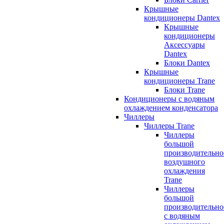
Крышные
кондиционеры Dantex
Крышные
кондиционеры
Аксессуары
Dantex
Блоки Dantex
Крышные
кондиционеры Trane
Блоки Trane
Кондиционеры с водяным
охлаждением конденсатора
Чиллеры
Чиллеры Trane
Чиллеры
большой
производительно
воздушного
охлаждения
Trane
Чиллеры
большой
производительно
с водяным