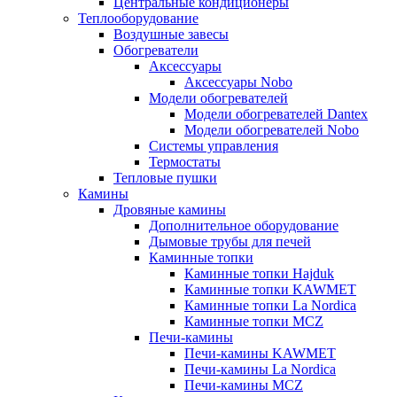
Центральные кондиционеры
Теплооборудование
Воздушные завесы
Обогреватели
Аксессуары
Аксессуары Nobo
Модели обогревателей
Модели обогревателей Dantex
Модели обогревателей Nobo
Системы управления
Термостаты
Тепловые пушки
Камины
Дровяные камины
Дополнительное оборудование
Дымовые трубы для печей
Каминные топки
Каминные топки Hajduk
Каминные топки KAWMET
Каминные топки La Nordica
Каминные топки MCZ
Печи-камины
Печи-камины KAWMET
Печи-камины La Nordica
Печи-камины MCZ