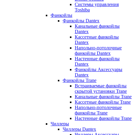
Системы управления
Toshiba
Фанкойлы
Фанкойлы Dantex
Канальные фанкойлы
Dantex
Кассетные фанкойлы
Dantex
Напольно-потолочные
фанкойлы Dantex
Настенные фанкойлы
Dantex
Фанкойлы Аксессуары
Dantex
Фанкойлы Trane
Встраиваемые фанкойлы
скрытой установки Trane
Канальные фанкойлы Trane
Кассетные фанкойлы Trane
Напольно-потолочные
фанкойлы Trane
Настенные фанкойлы Trane
Чиллеры
Чиллеры Dantex
Чиллеры Аксессуары