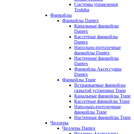
Системы управления
Toshiba
Фанкойлы
Фанкойлы Dantex
Канальные фанкойлы
Dantex
Кассетные фанкойлы
Dantex
Напольно-потолочные
фанкойлы Dantex
Настенные фанкойлы
Dantex
Фанкойлы Аксессуары
Dantex
Фанкойлы Trane
Встраиваемые фанкойлы
скрытой установки Trane
Канальные фанкойлы Trane
Кассетные фанкойлы Trane
Напольно-потолочные
фанкойлы Trane
Настенные фанкойлы Trane
Чиллеры
Чиллеры Dantex
Чиллеры Аксессуары