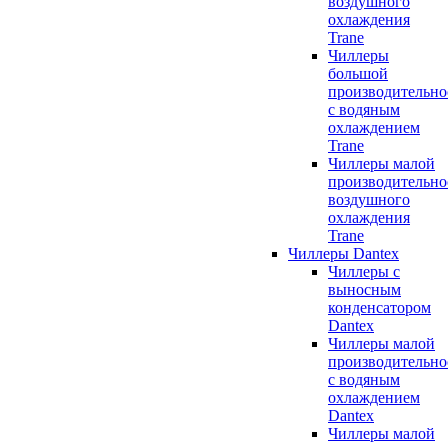
воздушного
охлаждения
Trane
Чиллеры
большой
производительно
с водяным
охлаждением
Trane
Чиллеры малой
производительно
воздушного
охлаждения
Trane
Чиллеры Dantex
Чиллеры с
выносным
конденсатором
Dantex
Чиллеры малой
производительно
с водяным
охлаждением
Dantex
Чиллеры малой