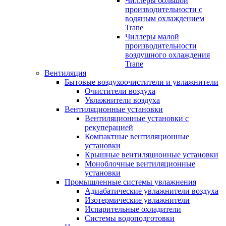
Чиллеры большой
производительности с
водяным охлаждением
Trane
Чиллеры малой
производительности
воздушного охлаждения
Trane
Вентиляция
Бытовые воздухоочистители и увлажнители
Очистители воздуха
Увлажнители воздуха
Вентиляционные установки
Вентиляционные установки с
рекуперацией
Компактные вентиляционные
установки
Крышные вентиляционные установки
Моноблочные вентиляционные
установки
Промышленные системы увлажнения
Адиабатические увлажнители воздуха
Изотермические увлажнители
Испарительные охладители
Системы водоподготовки