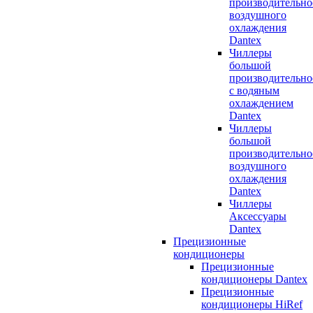
производительно
воздушного
охлаждения
Dantex
Чиллеры
большой
производительно
с водяным
охлаждением
Dantex
Чиллеры
большой
производительно
воздушного
охлаждения
Dantex
Чиллеры
Аксессуары
Dantex
Прецизионные
кондиционеры
Прецизионные
кондиционеры Dantex
Прецизионные
кондиционеры HiRef