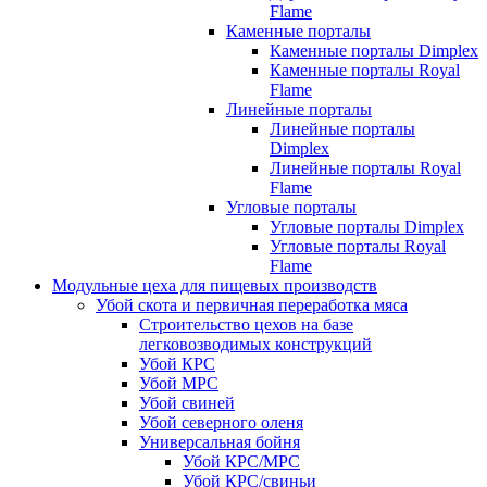
Flame
Каменные порталы
Каменные порталы Dimplex
Каменные порталы Royal
Flame
Линейные порталы
Линейные порталы
Dimplex
Линейные порталы Royal
Flame
Угловые порталы
Угловые порталы Dimplex
Угловые порталы Royal
Flame
Модульные цеха для пищевых производств
Убой скота и первичная переработка мяса
Строительство цехов на базе
легковозводимых конструкций
Убой КРС
Убой МРС
Убой свиней
Убой северного оленя
Универсальная бойня
Убой КРС/МРС
Убой КРС/свиньи