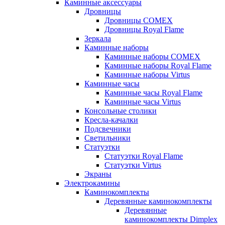
Каминные аксессуары
Дровницы
Дровницы COMEX
Дровницы Royal Flame
Зеркала
Каминные наборы
Каминные наборы COMEX
Каминные наборы Royal Flame
Каминные наборы Virtus
Каминные часы
Каминные часы Royal Flame
Каминные часы Virtus
Консольные столики
Кресла-качалки
Подсвечники
Светильники
Статуэтки
Статуэтки Royal Flame
Статуэтки Virtus
Экраны
Электрокамины
Каминокомплекты
Деревянные каминокомплекты
Деревянные
каминокомплекты Dimplex