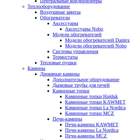
Центральные кондиционеры
Теплооборудование
Воздушные завесы
Обогреватели
Аксессуары
Аксессуары Nobo
Модели обогревателей
Модели обогревателей Dantex
Модели обогревателей Nobo
Системы управления
Термостаты
Тепловые пушки
Камины
Дровяные камины
Дополнительное оборудование
Дымовые трубы для печей
Каминные топки
Каминные топки Hajduk
Каминные топки KAWMET
Каминные топки La Nordica
Каминные топки MCZ
Печи-камины
Печи-камины KAWMET
Печи-камины La Nordica
Печи-камины MCZ