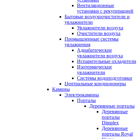
Вентиляционные
установки с рекуперацией
Бытовые воздухоочистители и
увлажнители
Увлажнители воздуха
Очистители воздуха
Промышленные системы
увлажнения
Адиабатические
увлажнители воздуха
Испарительные охладители
Изотермические
увлажнители
Системы водоподготовки
Центральные кондиционеры
Камины
Электрокамины
Порталы
Деревянные порталы
Деревянные
порталы
Dimplex
Деревянные
порталы Royal