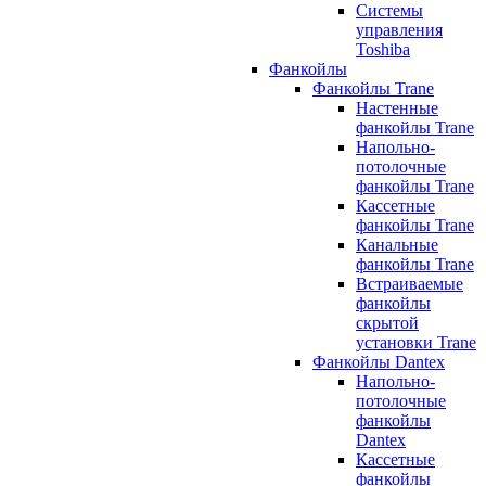
Системы
управления
Toshiba
Фанкойлы
Фанкойлы Trane
Настенные
фанкойлы Trane
Напольно-
потолочные
фанкойлы Trane
Кассетные
фанкойлы Trane
Канальные
фанкойлы Trane
Встраиваемые
фанкойлы
скрытой
установки Trane
Фанкойлы Dantex
Напольно-
потолочные
фанкойлы
Dantex
Кассетные
фанкойлы